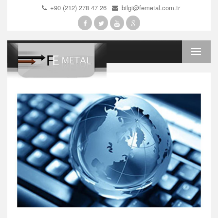
+90 (212) 278 47 26
bilgi@femetal.com.tr